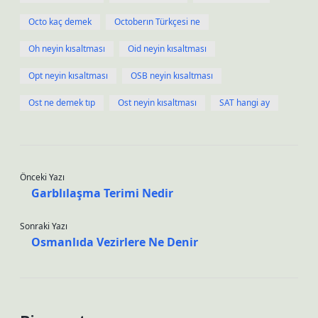
Octo kaç demek
Octoberın Türkçesi ne
Oh neyin kısaltması
Oid neyin kısaltması
Opt neyin kısaltması
OSB neyin kısaltması
Ost ne demek tıp
Ost neyin kısaltması
SAT hangi ay
Önceki Yazı
Garblılaşma Terimi Nedir
Sonraki Yazı
Osmanlıda Vezirlere Ne Denir