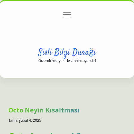
menüyü
Anasayfa
Gizlilik Politikası
Yasal Uyarı
aç
Hakkımızda
Sisli Bilgi Durağı
Gizemli hikayelerle zihnini uyandır!
Octo Neyin Kısaltması
Tarih: Şubat 4, 2025