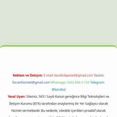
yz
hiltonbet güncel giriş
Reklam ve İletişim:
E-mail:
backlinkpaneli@gmail.com
Teams:
forumhizmeti@gmail.com
Whatsapp: 0262 606 0 726
Telegram:
@karabul
Yasal Uyarı:
Sitemiz, 5651 Sayılı Kanun gereğince Bilgi Teknolojileri ve
İletişim Kurumu (BTK) tarafından onaylanmış bir Yer Sağlayıcı olarak
hizmet vermektedir. Bu nedenle, sitedeki içerikleri proaktif olarak