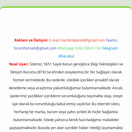
iriş
betexper.xyz
hiltonbet güncel giriş
Reklam ve İletişim:
E-mail:
backlinkpaneli@gmail.com
Teams:
forumhizmeti@gmail.com
Whatsapp: 0262 606 0 726
Telegram:
@karabul
Yasal Uyarı:
Sitemiz, 5651 Sayılı Kanun gereğince Bilgi Teknolojileri ve
İletişim Kurumu (BTK) tarafından onaylanmış bir Yer Sağlayıcı olarak
hizmet vermektedir. Bu nedenle, sitedeki içerikleri proaktif olarak
denetleme veya araştırma yükümlülüğümüz bulunmamaktadır. Ancak,
üyelerimiz yazdıkları içeriklerin sorumluluğunu taşımakta olup, siteye
üye olarak bu sorumluluğu kabul etmiş sayılırlar. Bu internet sitesi,
herhangi bir marka, kurum veya şahıs şirketi ile hiçbir bağlantısı
bulunmamaktadır. Sitede yalnızca kendi hazırladığımız makaleler
paylaşılmaktadır. Burada yer alan içerikler haber niteliği taşımamakta