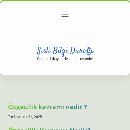
menüyü
Anasayfa
Gizlilik Politikası
Yasal Uyarı
aç
Hakkımızda
Sisli Bilgi Durağı
Gizemli hikayelerle zihnini uyandır!
Özgecilik kavramı nedir ?
Tarih: Aralık 31, 2025