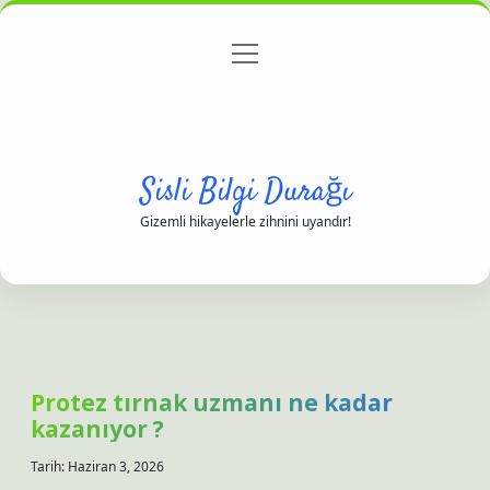
menüyü
Anasayfa
Gizlilik Politikası
Yasal Uyarı
aç
Hakkımızda
Sisli Bilgi Durağı
Gizemli hikayelerle zihnini uyandır!
Protez tırnak uzmanı ne kadar
kazanıyor ?
Tarih: Haziran 3, 2026