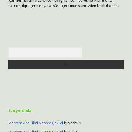
içerikleri,
backlinkpanelicomtr@gmail.com
adresine bildirmeniz
halinde, ilgili içerikler yasal süre içerisinde sitemizden kaldırılacaktır.
Arama
Son yorumlar
Meryem Ana Filmi Nerede Çekildi
için
admin
Meryem Ana Filmi Nerede Çekildi
için
Pars