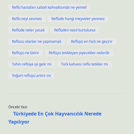
Reflü hastaları sabah kahvaltısında ne yemeli
Reflü neyi sevmez
Reflüde hangi meyveler yenmez
Reflüde neler yasak
Reflüden nasıl kurtulunur
Reflüsü olanlar ne yapmamalı
Reflüyü en hızlı ne geçirir
Reflüyü ne bitirir
Reflüyü tetikleyen yiyecekler nelerdir
Tahin reflüye iyi gelir mi
Türk kahvesi reflü tetikler mi
Yoğurt reflüyü artırır mı
Önceki Yazı
Türkiyede En Çok Hayvancılık Nerede
Yapılıyor