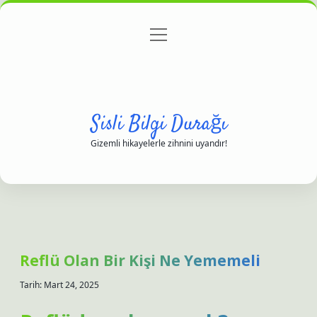
menüyü
Anasayfa
Gizlilik Politikası
Yasal Uyarı
aç
Hakkımızda
Sisli Bilgi Durağı
Gizemli hikayelerle zihnini uyandır!
Reflü Olan Bir Kişi Ne Yememeli
Tarih: Mart 24, 2025