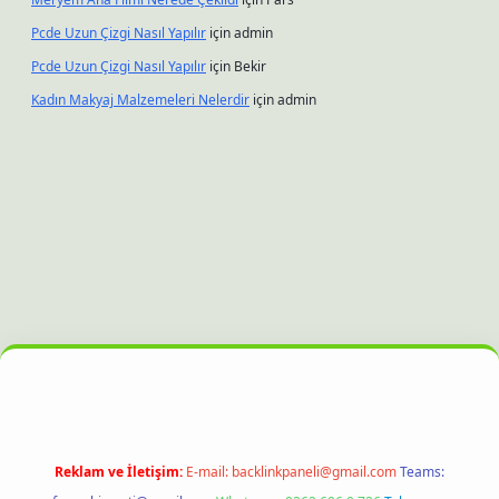
Pcde Uzun Çizgi Nasıl Yapılır
için
admin
Pcde Uzun Çizgi Nasıl Yapılır
için
Bekir
Kadın Makyaj Malzemeleri Nelerdir
için
admin
z
hiltonbet güncel giriş
Reklam ve İletişim:
E-mail:
backlinkpaneli@gmail.com
Teams: