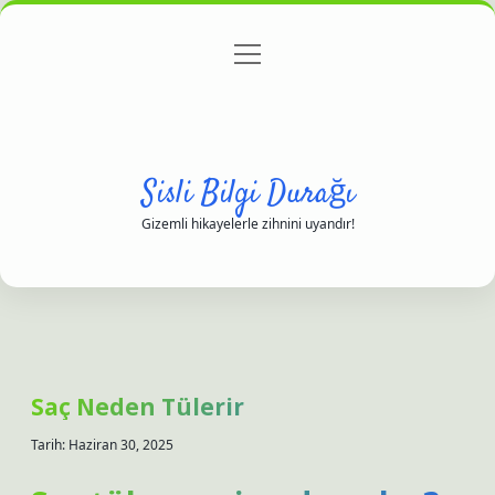
menüyü
Anasayfa
Gizlilik Politikası
Yasal Uyarı
aç
Hakkımızda
Sisli Bilgi Durağı
Gizemli hikayelerle zihnini uyandır!
Saç Neden Tülerir
Tarih: Haziran 30, 2025