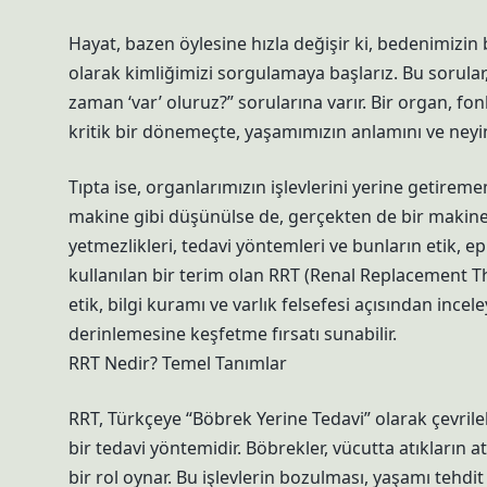
Hayat, bazen öylesine hızla değişir ki, bedenimizin b
olarak kimliğimizi sorgulamaya başlarız. Bu sorular,
zaman ‘var’ oluruz?” sorularına varır. Bir organ, fo
kritik bir dönemeçte, yaşamımızın anlamını ve ney
Tıpta ise, organlarımızın işlevlerini yerine getireme
makine gibi düşünülse de, gerçekten de bir makine
yetmezlikleri, tedavi yöntemleri ve bunların etik, ep
kullanılan bir terim olan RRT (Renal Replacement The
etik, bilgi kuramı ve varlık felsefesi açısından inc
derinlemesine keşfetme fırsatı sunabilir.
RRT Nedir? Temel Tanımlar
RRT, Türkçeye “Böbrek Yerine Tedavi” olarak çevrile
bir tedavi yöntemidir. Böbrekler, vücutta atıkların 
bir rol oynar. Bu işlevlerin bozulması, yaşamı tehdi