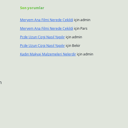
Son yorumlar
Meryem Ana Filmi Nerede Çekildi
için
admin
Meryem Ana Filmi Nerede Çekildi
için
Pars
Pcde Uzun Çizgi Nasıl Yapılır
için
admin
Pcde Uzun Çizgi Nasıl Yapılır
için
Bekir
Kadın Makyaj Malzemeleri Nelerdir
için
admin
n