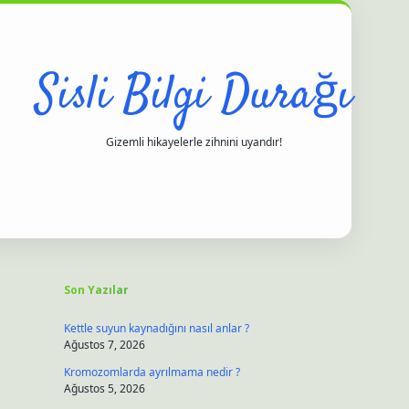
Sisli Bilgi Durağı
Gizemli hikayelerle zihnini uyandır!
Sidebar
ltonbet
ilbet giriş yap
ilbet.online
piabella giriş
betexper.xyz
hil
Son Yazılar
Kettle suyun kaynadığını nasıl anlar ?
Ağustos 7, 2026
Kromozomlarda ayrılmama nedir ?
Ağustos 5, 2026