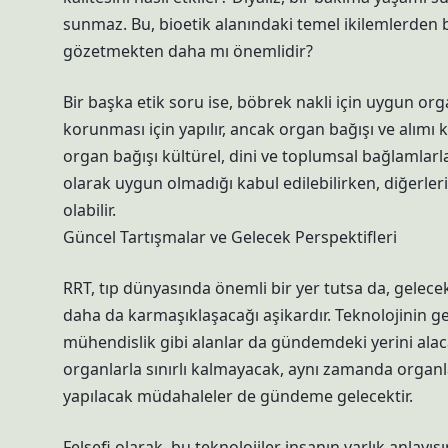
sunmaz. Bu, bioetik alanındaki temel ikilemlerden b
gözetmekten daha mı önemlidir?
Bir başka etik soru ise, böbrek nakli için uygun org
korunması için yapılır, ancak organ bağışı ve alımı
organ bağışı kültürel, dini ve toplumsal bağlamlarla
olarak uygun olmadığı kabul edilebilirken, diğer
olabilir.
Güncel Tartışmalar ve Gelecek Perspektifleri
RRT, tıp dünyasında önemli bir yer tutsa da, gelece
daha da karmaşıklaşacağı aşikardır. Teknolojinin ge
mühendislik gibi alanlar da gündemdeki yerini ala
organlarla sınırlı kalmayacak, aynı zamanda organl
yapılacak müdahaleler de gündeme gelecektir.
Felsefi olarak, bu teknolojiler insanın varlık anlayı