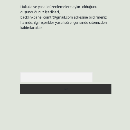
Hukuka ve yasal düzenlemelere aykırı olduğunu
düşündüğünüz içerikleri,
backlinkpanelicomtr@gmail.com
adresine bildirmeniz
halinde, ilgili içerikler yasal süre içerisinde sitemizden
kaldırılacaktır.
Arama