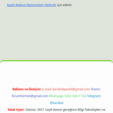
Kadın Makyaj Malzemeleri Nelerdir
için
admin
xyz
hiltonbet güncel giriş
Reklam ve İletişim:
E-mail:
backlinkpaneli@gmail.com
Teams:
forumhizmeti@gmail.com
Whatsapp: 0262 606 0 726
Telegram:
@karabul
Yasal Uyarı:
Sitemiz, 5651 Sayılı Kanun gereğince Bilgi Teknolojileri ve