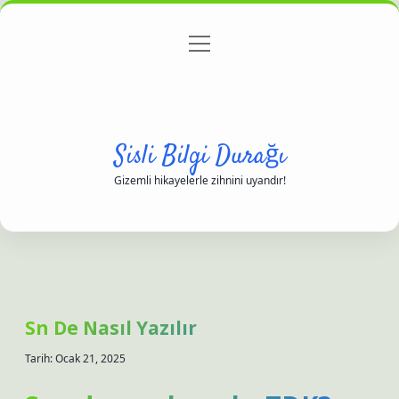
menüyü
Anasayfa
Gizlilik Politikası
Yasal Uyarı
aç
Hakkımızda
Sisli Bilgi Durağı
Gizemli hikayelerle zihnini uyandır!
Sn De Nasıl Yazılır
Tarih: Ocak 21, 2025