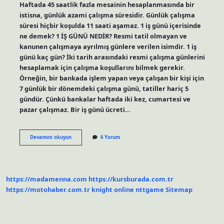
Haftada 45 saatlik fazla mesainin hesaplanmasında bir
istisna, günlük azami çalışma süresidir. Günlük çalışma
süresi hiçbir koşulda 11 saati aşamaz. 1 iş günü içerisinde
ne demek? 1 İŞ GÜNÜ NEDİR? Resmi tatil olmayan ve
kanunen çalışmaya ayrılmış günlere verilen isimdir. 1 iş
günü kaç gün? İki tarih arasındaki resmi çalışma günlerini
hesaplamak için çalışma koşullarını bilmek gerekir.
Örneğin, bir bankada işlem yapan veya çalışan bir kişi için
7 günlük bir dönemdeki çalışma günü, tatiller hariç 5
gündür. Çünkü bankalar haftada iki kez, cumartesi ve
pazar çalışmaz. Bir iş günü ücreti…
1
Devamını okuyun
6 Yorum
Iş
Günü
Ne
Kadar
https://madamenna.com
https://kursburada.com.tr
https://motohaber.com.tr
knight online
nttgame
Sitemap