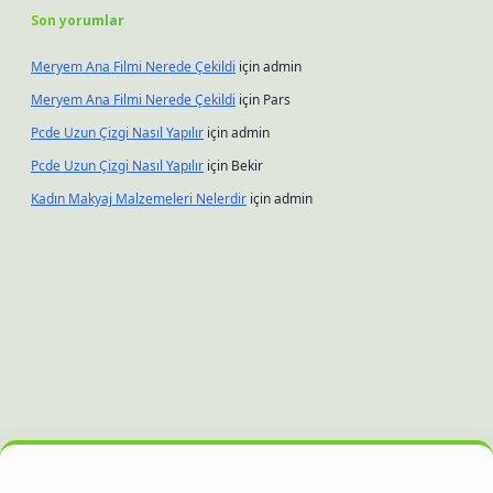
Son yorumlar
Meryem Ana Filmi Nerede Çekildi
için
admin
Meryem Ana Filmi Nerede Çekildi
için
Pars
Pcde Uzun Çizgi Nasıl Yapılır
için
admin
Pcde Uzun Çizgi Nasıl Yapılır
için
Bekir
Kadın Makyaj Malzemeleri Nelerdir
için
admin
nbet güncel giriş