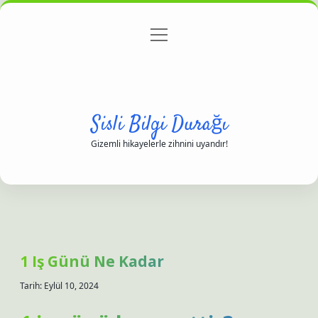
menüyü
Anasayfa
Gizlilik Politikası
Yasal Uyarı
aç
Hakkımızda
Sisli Bilgi Durağı
Gizemli hikayelerle zihnini uyandır!
1 Iş Günü Ne Kadar
Tarih: Eylül 10, 2024