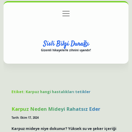
menüyü
Anasayfa
Gizlilik Politikası
Yasal Uyarı
aç
Hakkımızda
Sisli Bilgi Durağı
Gizemli hikayelerle zihnini uyandır!
Etiket:
Karpuz hangi hastalıkları tetikler
Karpuz Neden Mideyi Rahatsız Eder
Tarih: Ekim 17, 2024
Karpuz mideye niye dokunur? Yüksek su ve şeker içeriği