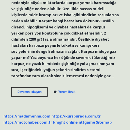
nedeniyle büyük miktarlarda karpuz yemek hazımsızlığa
ve şişkinliğe neden olabilir. Özellikle hassas mideli
kişilerde mide krampları ve ishal gibi sindirim sorunlarına
neden olabilir. Karpuz hangi hastalara dokunur? İnsülin
direnci, hipoglisemi ve diyabet hastaları da karpuz
yerken porsiyon kontrolüne çok dikkat etmelidir. 2
dilimden (280 gr) fazla olmamalıdır. Özellikle diyabet
hastaları karpuzu peynirle tüketirse kan şekeri
seviyelerinin dengeli olmasını sağlar. Karpuz mideye gaz
yapar mı? Yaz boyunca her öğünde severek tükettiğimiz
karpuz, ne yazık ki midede şişkinliğe yol açmasının yanı
sıra, içeriğindeki yoğun şekerin sindirim sistemi
tarafından tam olarak sindirilememesi nedeniyle gaz…
Karpuz
Devamını okuyun
Yorum Bırak
Neden
Mideyi
Rahatsız
Eder
https://madamenna.com
https://kursburada.com.tr
https://motohaber.com.tr
knight online
nttgame
Sitemap