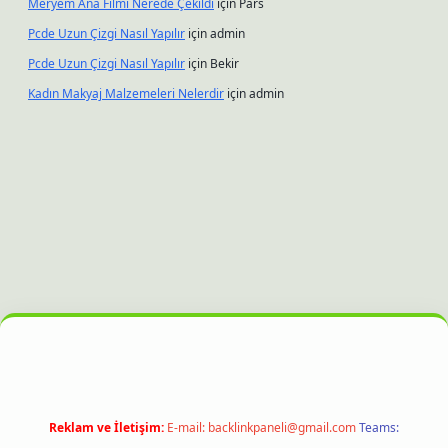
Meryem Ana Filmi Nerede Çekildi
için
Pars
Pcde Uzun Çizgi Nasıl Yapılır
için
admin
Pcde Uzun Çizgi Nasıl Yapılır
için
Bekir
Kadın Makyaj Malzemeleri Nelerdir
için
admin
yz
hiltonbet güncel giriş
Reklam ve İletişim:
E-mail:
backlinkpaneli@gmail.com
Teams: