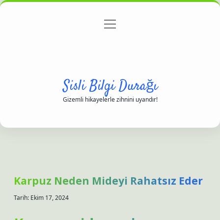
menüyü
Anasayfa
Gizlilik Politikası
Yasal Uyarı
aç
Hakkımızda
Sisli Bilgi Durağı
Gizemli hikayelerle zihnini uyandır!
Karpuz Neden Mideyi Rahatsız Eder
Tarih: Ekim 17, 2024