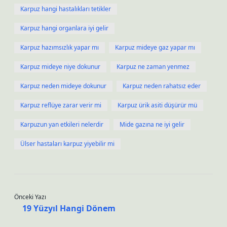
Karpuz hangi hastalıkları tetikler
Karpuz hangi organlara iyi gelir
Karpuz hazımsızlık yapar mı
Karpuz mideye gaz yapar mı
Karpuz mideye niye dokunur
Karpuz ne zaman yenmez
Karpuz neden mideye dokunur
Karpuz neden rahatsız eder
Karpuz reflüye zarar verir mi
Karpuz ürik asiti düşürür mü
Karpuzun yan etkileri nelerdir
Mide gazına ne iyi gelir
Ülser hastaları karpuz yiyebilir mi
Önceki Yazı
19 Yüzyıl Hangi Dönem