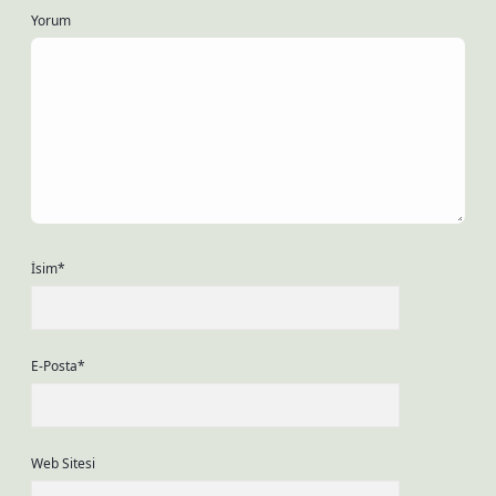
Yorum
İsim*
E-Posta*
Web Sitesi