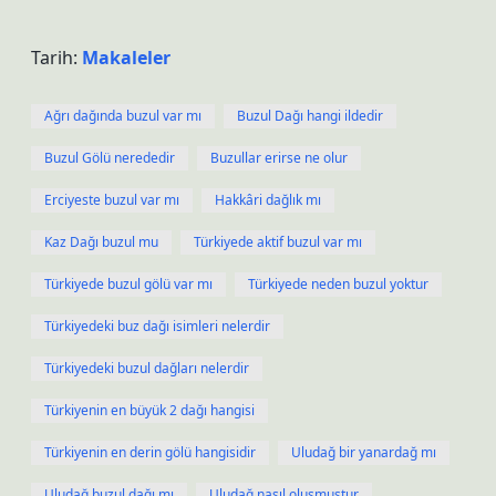
Tarih:
Makaleler
Ağrı dağında buzul var mı
Buzul Dağı hangi ildedir
Buzul Gölü nerededir
Buzullar erirse ne olur
Erciyeste buzul var mı
Hakkâri dağlık mı
Kaz Dağı buzul mu
Türkiyede aktif buzul var mı
Türkiyede buzul gölü var mı
Türkiyede neden buzul yoktur
Türkiyedeki buz dağı isimleri nelerdir
Türkiyedeki buzul dağları nelerdir
Türkiyenin en büyük 2 dağı hangisi
Türkiyenin en derin gölü hangisidir
Uludağ bir yanardağ mı
Uludağ buzul dağı mı
Uludağ nasıl oluşmuştur