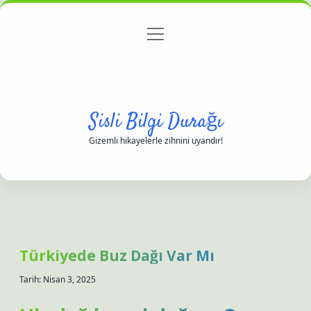
menüyü
Anasayfa
Gizlilik Politikası
Yasal Uyarı
aç
Hakkımızda
Sisli Bilgi Durağı
Gizemli hikayelerle zihnini uyandır!
Türkiyede Buz Dağı Var Mı
Tarih: Nisan 3, 2025