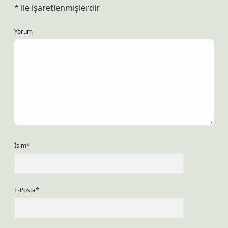
*
ile işaretlenmişlerdir
Yorum
İsim*
E-Posta*