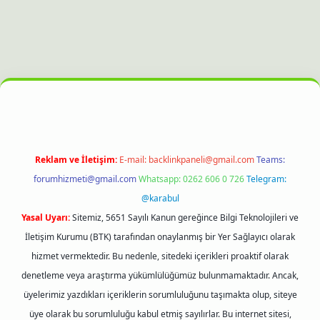
online
piabella giriş
betexper.xyz
hiltonbet güncel giriş
Reklam ve İletişim:
E-mail:
backlinkpaneli@gmail.com
Teams:
forumhizmeti@gmail.com
Whatsapp: 0262 606 0 726
Telegram:
@karabul
Yasal Uyarı:
Sitemiz, 5651 Sayılı Kanun gereğince Bilgi Teknolojileri ve
İletişim Kurumu (BTK) tarafından onaylanmış bir Yer Sağlayıcı olarak
hizmet vermektedir. Bu nedenle, sitedeki içerikleri proaktif olarak
denetleme veya araştırma yükümlülüğümüz bulunmamaktadır. Ancak,
üyelerimiz yazdıkları içeriklerin sorumluluğunu taşımakta olup, siteye
üye olarak bu sorumluluğu kabul etmiş sayılırlar. Bu internet sitesi,