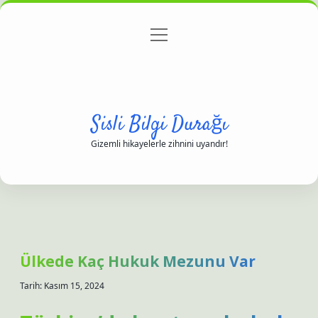
menüyü
Anasayfa
Gizlilik Politikası
Yasal Uyarı
aç
Hakkımızda
Sisli Bilgi Durağı
Gizemli hikayelerle zihnini uyandır!
Ülkede Kaç Hukuk Mezunu Var
Tarih: Kasım 15, 2024