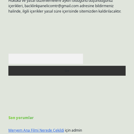
Hukuka ve yasal düzenlemelere aykırı olduğunu düşündüğünüz
içerikleri,
backlinkpanelicomtr@gmail.com
adresine bildirmeniz
halinde, ilgili içerikler yasal süre içerisinde sitemizden kaldırılacaktır.
Arama
Son yorumlar
Meryem Ana Filmi Nerede Çekildi
için
admin