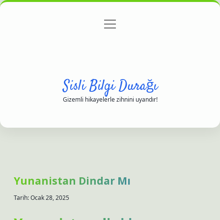
menüyü
Anasayfa
Gizlilik Politikası
Yasal Uyarı
aç
Hakkımızda
Sisli Bilgi Durağı
Gizemli hikayelerle zihnini uyandır!
Yunanistan Dindar Mı
Tarih: Ocak 28, 2025