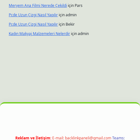
Meryem Ana Filmi Nerede Çekildi
için
Pars
Pcde Uzun Çizgi Nasıl Yapılır
için
admin
Pcde Uzun Çizgi Nasıl Yapılır
için
Bekir
Kadın Makyaj Malzemeleri Nelerdir
için
admin
ltonbet güncel giriş
Reklam ve İletişim:
E-mail:
backlinkpaneli@gmail.com
Teams: