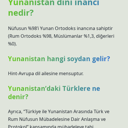
Yunanistan dini inancı
nedir?
Nüfusun %98’i Yunan Ortodoks inancına sahiptir
(Rum Ortodoks %98, Müslümanlar %1,3, diğerleri
%0).
Yunanistan hangi soydan gelir?
Hint-Avrupa dil ailesine mensuptur.
Yunanistan’daki Türklere ne
denir?
Ayrıca, “Türkiye ile Yunanistan Arasında Türk ve
Rum Nüfusun Mübadelesine Dair Anlaşma ve
Protokol” kapsamında mübadeleye tabi