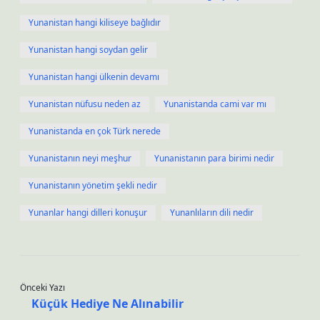
Yunanistan hangi kiliseye bağlıdır
Yunanistan hangi soydan gelir
Yunanistan hangi ülkenin devamı
Yunanistan nüfusu neden az
Yunanistanda cami var mı
Yunanistanda en çok Türk nerede
Yunanistanın neyi meşhur
Yunanistanın para birimi nedir
Yunanistanın yönetim şekli nedir
Yunanlar hangi dilleri konuşur
Yunanlıların dili nedir
Önceki Yazı
Küçük Hediye Ne Alınabilir