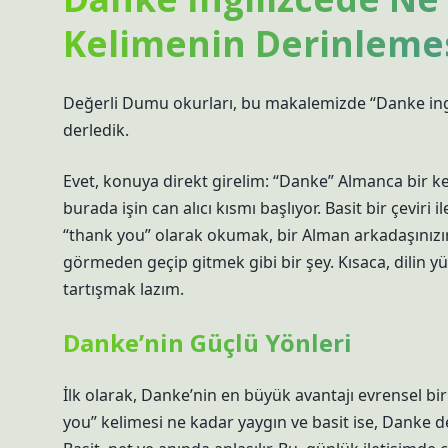
Kelimenin Derinlemes
Değerli Dumu okurları, bu makalemizde “Danke in
derledik.
Evet, konuya direkt girelim: “Danke” Almanca bir ke
burada işin can alıcı kısmı başlıyor. Basit bir çeviri
“thank you” olarak okumak, bir Alman arkadaşınızın 
görmeden geçip gitmek gibi bir şey. Kısaca, dilin 
tartışmak lazım.
Danke’nin Güçlü Yönleri
İlk olarak, Danke’nin en büyük avantajı evrensel bi
you” kelimesi ne kadar yaygın ve basit ise, Danke d