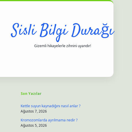
Sisli Bilgi Durağı
Gizemli hikayelerle zihnini uyandır!
Sidebar
betci
hiltonbet
ilbet giriş yap
ilbet.online
piabella g
Son Yazılar
Kettle suyun kaynadığını nasıl anlar ?
Ağustos 7, 2026
Kromozomlarda ayrılmama nedir ?
Ağustos 5, 2026