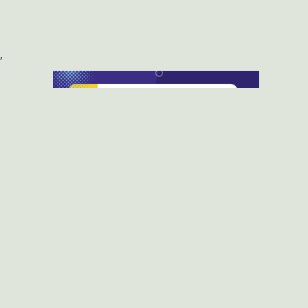
,
Scroll
to
the
top