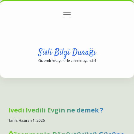
menüyü
Anasayfa
Gizlilik Politikası
Yasal Uyarı
aç
Hakkımızda
Sisli Bilgi Durağı
Gizemli hikayelerle zihnini uyandır!
Ivedi Ivedili Evgin ne demek ?
Tarih: Haziran 1, 2026