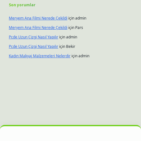
Son yorumlar
Meryem Ana Filmi Nerede Çekildi
için
admin
Meryem Ana Filmi Nerede Çekildi
için
Pars
Pcde Uzun Çizgi Nasıl Yapılır
için
admin
Pcde Uzun Çizgi Nasıl Yapılır
için
Bekir
Kadın Makyaj Malzemeleri Nelerdir
için
admin
nbet güncel giriş