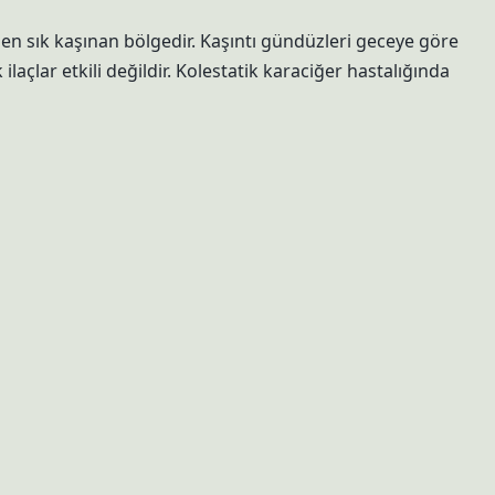
en sık kaşınan bölgedir. Kaşıntı gündüzleri geceye göre
 ilaçlar etkili değildir. Kolestatik karaciğer hastalığında
ır?
tısı, burun tıkanıklığı, hapşırma ve burun kaşıntısı görülebilir
dlandırılır. Nörodermatit, egzama ve astım alerjik rinit ile
i nasıl ayırt edilir?
? Uyuzla oluşan kaşıntı genellikle geceleri daha kötüdür.
 Alerjilerle kaşıntı sıklıkla görülür, ancak cilt altında tünel iz