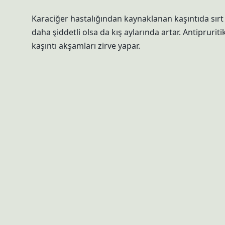
Karaciğer hastalığından kaynaklanan kaşıntıda sırt 
daha şiddetli olsa da kış aylarında artar. Antipruritik
kaşıntı akşamları zirve yapar.
Alerjide nereler kaşın
Alerjik rinitli hastalarda burun akıntısı, burun kaşın
Alerjik rinit aynı zamanda saman nezlesi olarak da a
birlikte görülebilir.
Uyuz hastalığı ile alerj
Alerji ve uyuz arasındaki farkı nasıl ayırt edersiniz
Ayrıca parazitlerin cilt altında açtığı tüneller görünür.
olmaz.