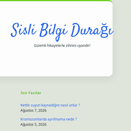
Sisli Bilgi Durağı
Gizemli hikayelerle zihnini uyandır!
Sidebar
betci
hiltonbet
ilbet giriş yap
ilbet.online
piabella 
Son Yazılar
Kettle suyun kaynadığını nasıl anlar ?
Ağustos 7, 2026
Kromozomlarda ayrılmama nedir ?
Ağustos 5, 2026